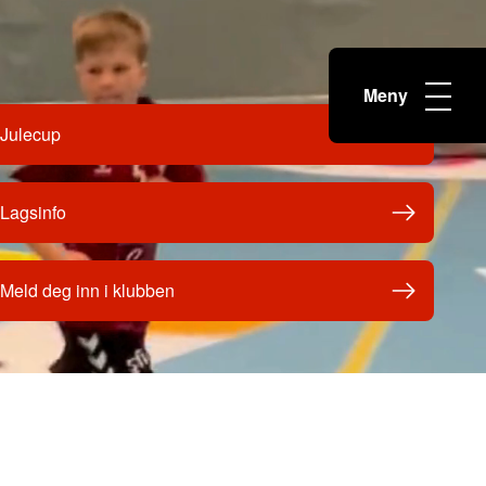
Meny
Julecup
Lagsinfo
Meld deg inn i klubben