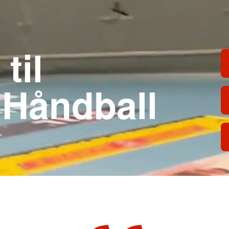
til
 Håndball